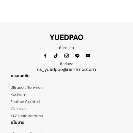
ติดตามเรา
ติดต่อเรา
cs_yuedpao@rermmai.com
คอลเลกชัน
Ultrasoft Non-iron
Kodnum
Feather Comfort
Oversize
YXZ Collaboration
นโยบาย