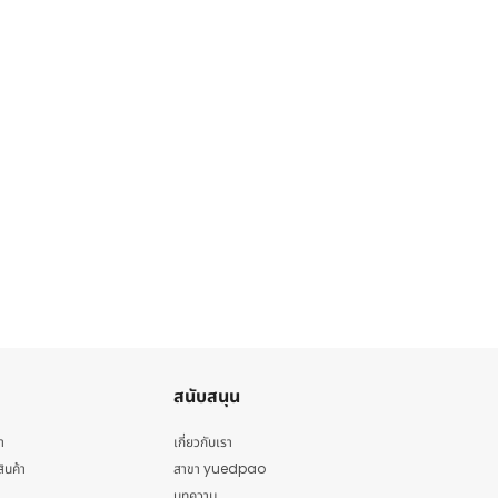
สนับสนุน
า
เกี่ยวกับเรา
สินค้า
สาขา yuedpao
บทความ