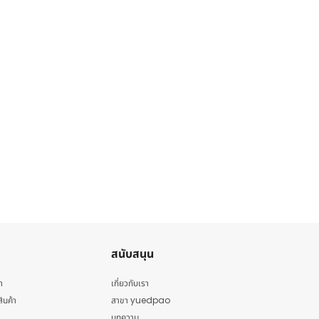
สนับสนุน
า
เกี่ยวกับเรา
สินค้า
สาขา yuedpao
บทความ