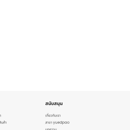
สนับสนุน
า
เกี่ยวกับเรา
สินค้า
สาขา yuedpao
บทความ