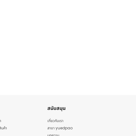
สนับสนุน
า
เกี่ยวกับเรา
สินค้า
สาขา yuedpao
บทความ