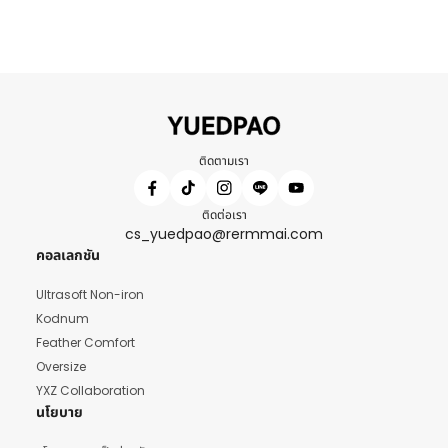
ติดตามเรา
ติดต่อเรา
cs_yuedpao@rermmai.com
คอลเลกชัน
Ultrasoft Non-iron
Kodnum
Feather Comfort
Oversize
YXZ Collaboration
นโยบาย