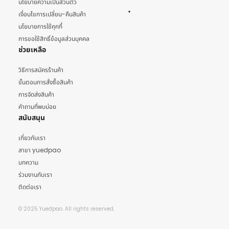
นโยบายความเป็นส่วนตัว
เงื่อนไขการเปลี่ยน-คืนสินค้า
นโยบายการใช้คุกกี้
การขอใช้สิทธิ์ข้อมูลส่วนบุคคล
ช่วยเหลือ
วิธีการสมัครร้านค้า
ขั้นตอนการสั่งซื้อสินค้า
การจัดส่งสินค้า
คำถามที่พบบ่อย
สนับสนุน
เกี่ยวกับเรา
สาขา yuedpao
บทความ
ร่วมงานกับเรา
ติดต่อเรา
© 2025 Yuedpao. All rights reserved.