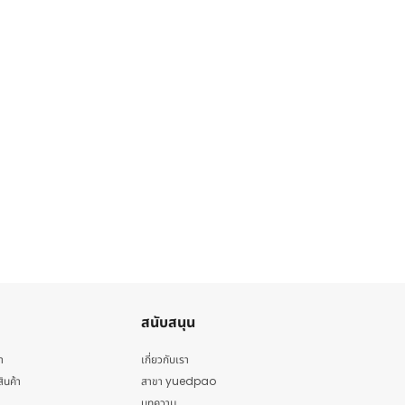
สนับสนุน
า
เกี่ยวกับเรา
สินค้า
สาขา yuedpao
บทความ