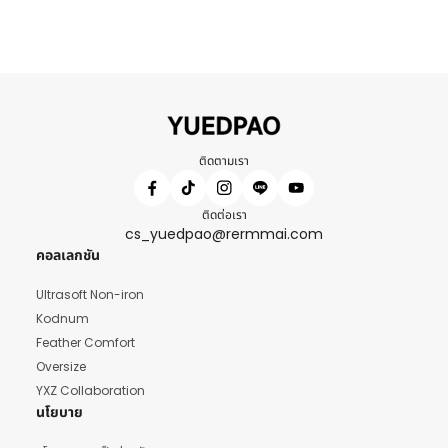
ติดตามเรา
ติดต่อเรา
cs_yuedpao@rermmai.com
คอลเลกชัน
Ultrasoft Non-iron
Kodnum
Feather Comfort
Oversize
YXZ Collaboration
นโยบาย