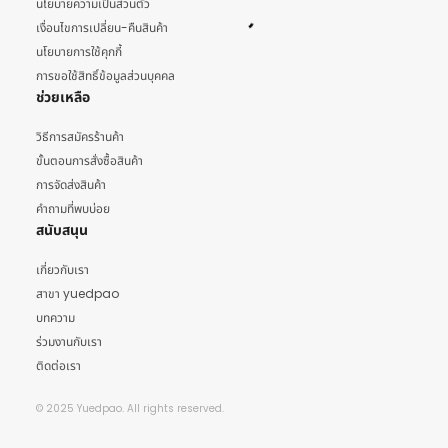
นโยบายความเป็นส่วนตัว
เงื่อนไขการเปลี่ยน-คืนสินค้า
นโยบายการใช้คุกกี้
การขอใช้สิทธิ์ข้อมูลส่วนบุคคล
ช่วยเหลือ
วิธีการสมัครร้านค้า
ขั้นตอนการสั่งซื้อสินค้า
การจัดส่งสินค้า
คำถามที่พบบ่อย
สนับสนุน
เกี่ยวกับเรา
สาขา yuedpao
บทความ
ร่วมงานกับเรา
ติดต่อเรา
© 2025 Yuedpao. All rights reserved.