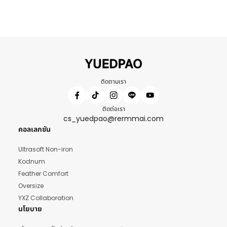
ติดตามเรา
ติดต่อเรา
cs_yuedpao@rermmai.com
คอลเลกชัน
Ultrasoft Non-iron
Kodnum
Feather Comfort
Oversize
YXZ Collaboration
นโยบาย