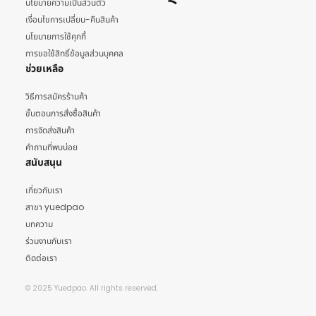
นโยบายความเป็นส่วนตัว
เงื่อนไขการเปลี่ยน-คืนสินค้า
นโยบายการใช้คุกกี้
การขอใช้สิทธิ์ข้อมูลส่วนบุคคล
ช่วยเหลือ
วิธีการสมัครร้านค้า
ขั้นตอนการสั่งซื้อสินค้า
การจัดส่งสินค้า
คำถามที่พบบ่อย
สนับสนุน
เกี่ยวกับเรา
สาขา yuedpao
บทความ
ร่วมงานกับเรา
ติดต่อเรา
© 2025 Yuedpao. All rights reserved.