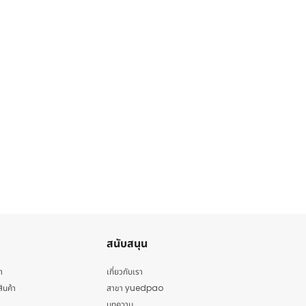
สนับสนุน
า
เกี่ยวกับเรา
สินค้า
สาขา yuedpao
บทความ