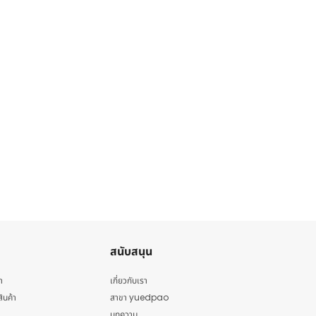
สนับสนุน
า
เกี่ยวกับเรา
สินค้า
สาขา yuedpao
บทความ