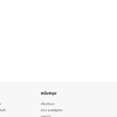
สนับสนุน
า
เกี่ยวกับเรา
สินค้า
สาขา yuedpao
บทความ