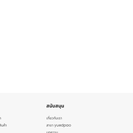
สนับสนุน
า
เกี่ยวกับเรา
สินค้า
สาขา yuedpao
บทความ