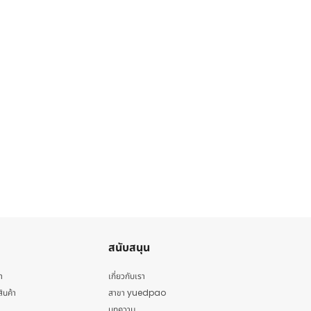
สนับสนุน
า
เกี่ยวกับเรา
สินค้า
สาขา yuedpao
บทความ