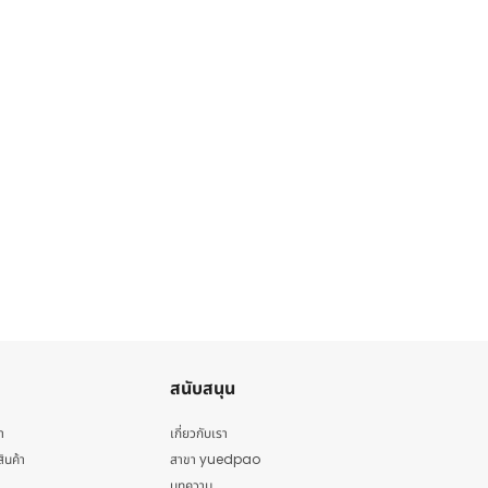
สนับสนุน
า
เกี่ยวกับเรา
สินค้า
สาขา yuedpao
บทความ