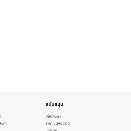
สนับสนุน
า
เกี่ยวกับเรา
สินค้า
สาขา yuedpao
บทความ