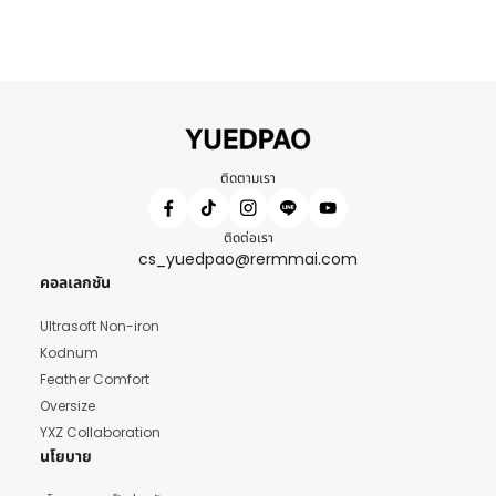
ติดตามเรา
ติดต่อเรา
cs_yuedpao@rermmai.com
คอลเลกชัน
Ultrasoft Non-iron
Kodnum
Feather Comfort
Oversize
YXZ Collaboration
นโยบาย