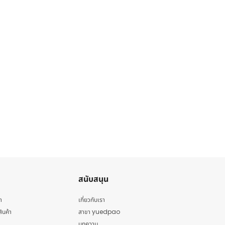
สนับสนุน
า
เกี่ยวกับเรา
สินค้า
สาขา yuedpao
บทความ