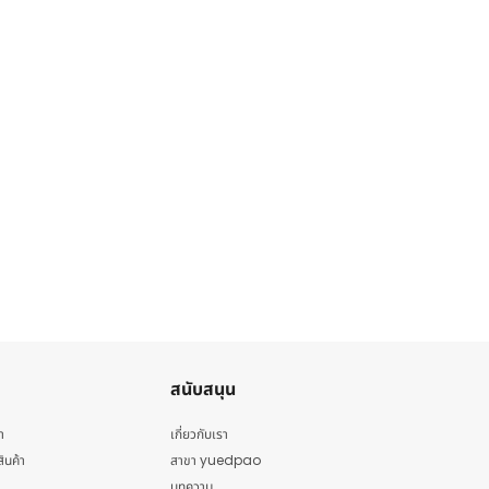
สนับสนุน
า
เกี่ยวกับเรา
สินค้า
สาขา yuedpao
บทความ