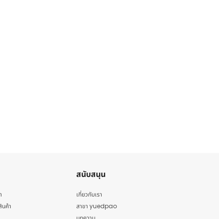
สนับสนุน
า
เกี่ยวกับเรา
สินค้า
สาขา yuedpao
บทความ