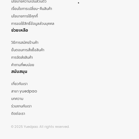
นโยบายความเป็นส่วนตัว
เงื่อนไขการเปลี่ยน-คืนสินค้า
นโยบายการใช้คุกกี้
การขอใช้สิทธิ์ข้อมูลส่วนบุคคล
ช่วยเหลือ
วิธีการสมัครร้านค้า
ขั้นตอนการสั่งซื้อสินค้า
การจัดส่งสินค้า
คำถามที่พบบ่อย
สนับสนุน
เกี่ยวกับเรา
สาขา yuedpao
บทความ
ร่วมงานกับเรา
ติดต่อเรา
© 2025 Yuedpao. All rights reserved.