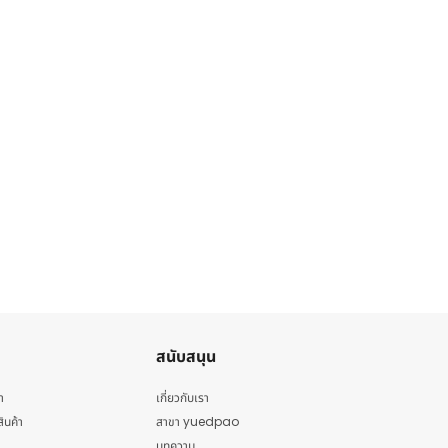
สนับสนุน
า
เกี่ยวกับเรา
สินค้า
สาขา yuedpao
บทความ