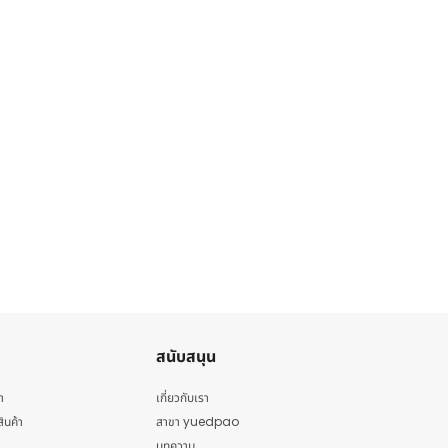
สนับสนุน
า
เกี่ยวกับเรา
สินค้า
สาขา yuedpao
บทความ