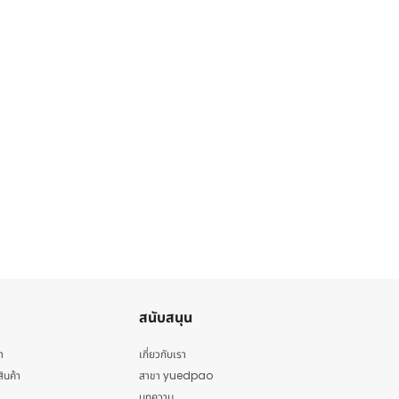
สนับสนุน
า
เกี่ยวกับเรา
สินค้า
สาขา yuedpao
บทความ