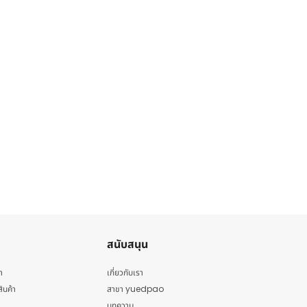
สนับสนุน
า
เกี่ยวกับเรา
สินค้า
สาขา yuedpao
บทความ