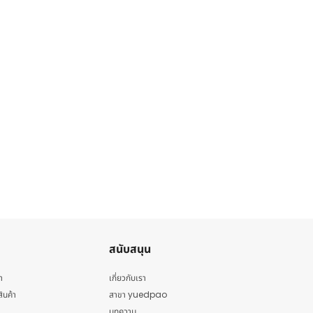
สนับสนุน
า
เกี่ยวกับเรา
สินค้า
สาขา yuedpao
บทความ