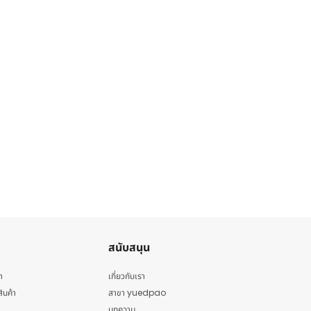
สนับสนุน
า
เกี่ยวกับเรา
สินค้า
สาขา yuedpao
บทความ