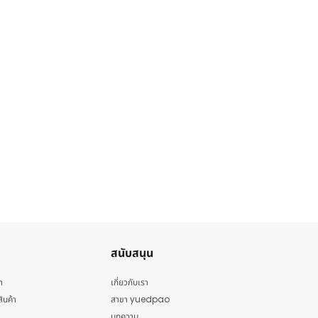
สนับสนุน
า
เกี่ยวกับเรา
สินค้า
สาขา yuedpao
บทความ