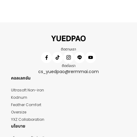
ติดตามเรา
ติดต่อเรา
cs_yuedpao@rermmai.com
คอลเลกชัน
Ultrasoft Non-iron
Kodnum
Feather Comfort
Oversize
YXZ Collaboration
นโยบาย