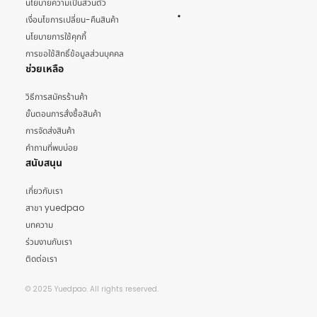
นโยบายความเป็นส่วนตัว
เงื่อนไขการเปลี่ยน-คืนสินค้า
นโยบายการใช้คุกกี้
การขอใช้สิทธิ์ข้อมูลส่วนบุคคล
ช่วยเหลือ
วิธีการสมัครร้านค้า
ขั้นตอนการสั่งซื้อสินค้า
การจัดส่งสินค้า
คำถามที่พบบ่อย
สนับสนุน
เกี่ยวกับเรา
สาขา yuedpao
บทความ
ร่วมงานกับเรา
ติดต่อเรา
© 2025 Yuedpao. All rights reserved.