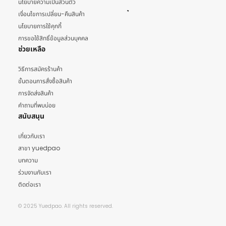
นโยบายความเป็นส่วนตัว
เงื่อนไขการเปลี่ยน-คืนสินค้า
นโยบายการใช้คุกกี้
การขอใช้สิทธิ์ข้อมูลส่วนบุคคล
ช่วยเหลือ
วิธีการสมัครร้านค้า
ขั้นตอนการสั่งซื้อสินค้า
การจัดส่งสินค้า
คำถามที่พบบ่อย
สนับสนุน
เกี่ยวกับเรา
สาขา yuedpao
บทความ
ร่วมงานกับเรา
ติดต่อเรา
© 2025 Yuedpao. All rights reserved.