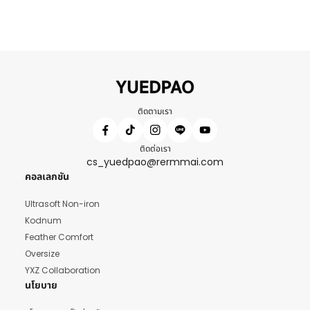
ติดตามเรา
ติดต่อเรา
cs_yuedpao@rermmai.com
คอลเลกชัน
Ultrasoft Non-iron
Kodnum
Feather Comfort
Oversize
YXZ Collaboration
นโยบาย