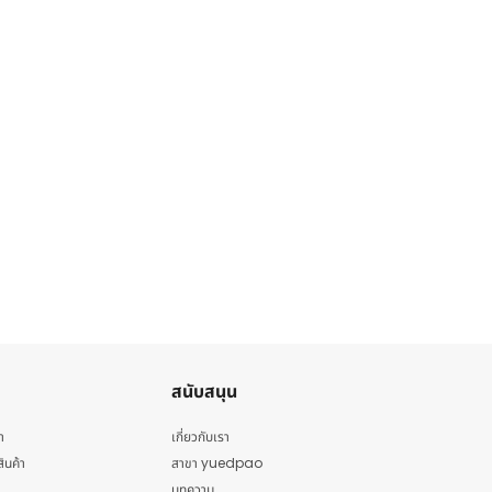
สนับสนุน
า
เกี่ยวกับเรา
สินค้า
สาขา yuedpao
บทความ