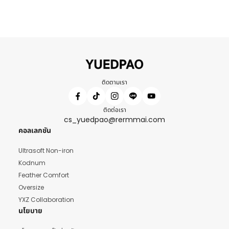
ติดตามเรา
ติดต่อเรา
cs_yuedpao@rermmai.com
คอลเลกชัน
Ultrasoft Non-iron
Kodnum
Feather Comfort
Oversize
YXZ Collaboration
นโยบาย