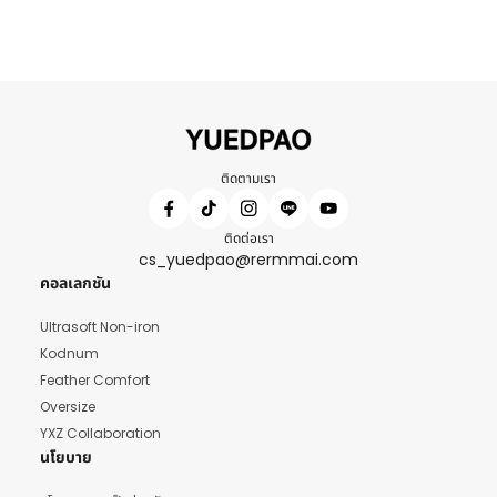
ติดตามเรา
ติดต่อเรา
cs_yuedpao@rermmai.com
คอลเลกชัน
Ultrasoft Non-iron
Kodnum
Feather Comfort
Oversize
YXZ Collaboration
นโยบาย