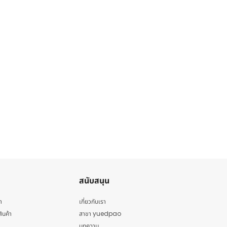
สนับสนุน
า
เกี่ยวกับเรา
สินค้า
สาขา yuedpao
บทความ