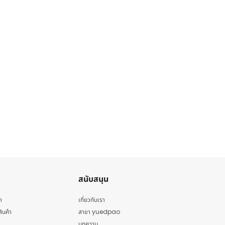
สนับสนุน
า
เกี่ยวกับเรา
สินค้า
สาขา yuedpao
บทความ