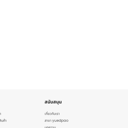
สนับสนุน
า
เกี่ยวกับเรา
สินค้า
สาขา yuedpao
บทความ