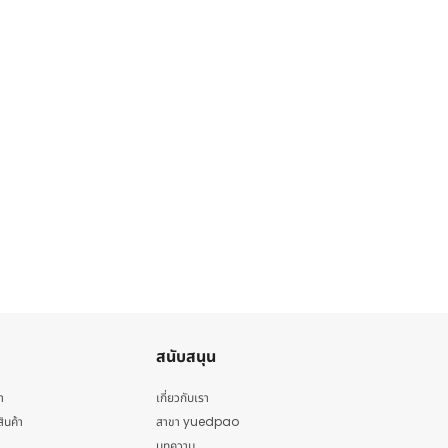
สนับสนุน
า
เกี่ยวกับเรา
สินค้า
สาขา yuedpao
บทความ