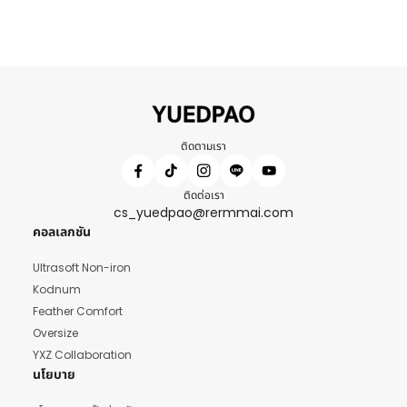
ติดตามเรา
ติดต่อเรา
cs_yuedpao@rermmai.com
คอลเลกชัน
Ultrasoft Non-iron
Kodnum
Feather Comfort
Oversize
YXZ Collaboration
นโยบาย