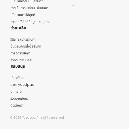
นโยบายความเป็นส่วนตัว
เงื่อนไขการเปลี่ยน-คืนสินค้า
นโยบายการใช้คุกกี้
การขอใช้สิทธิ์ข้อมูลส่วนบุคคล
ช่วยเหลือ
วิธีการสมัครร้านค้า
ขั้นตอนการสั่งซื้อสินค้า
การจัดส่งสินค้า
คำถามที่พบบ่อย
สนับสนุน
เกี่ยวกับเรา
สาขา yuedpao
บทความ
ร่วมงานกับเรา
ติดต่อเรา
© 2025 Yuedpao. All rights reserved.