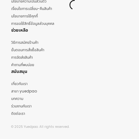
นโยบายความเป็นส่วนตัว
เงื่อนไขการเปลี่ยน-คืนสินค้า
นโยบายการใช้คุกกี้
การขอใช้สิทธิ์ข้อมูลส่วนบุคคล
ช่วยเหลือ
วิธีการสมัครร้านค้า
ขั้นตอนการสั่งซื้อสินค้า
การจัดส่งสินค้า
คำถามที่พบบ่อย
สนับสนุน
เกี่ยวกับเรา
สาขา yuedpao
บทความ
ร่วมงานกับเรา
ติดต่อเรา
© 2025 Yuedpao. All rights reserved.