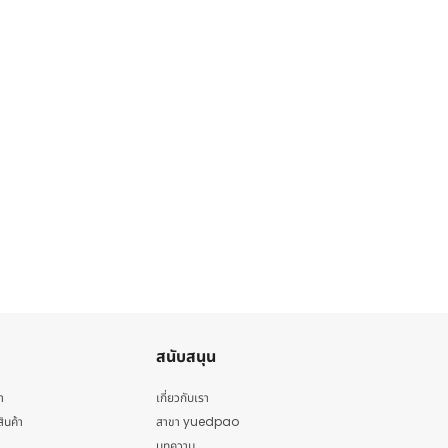
สนับสนุน
า
เกี่ยวกับเรา
สินค้า
สาขา yuedpao
บทความ