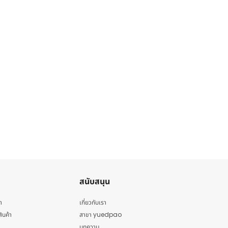
สนับสนุน
า
เกี่ยวกับเรา
สินค้า
สาขา yuedpao
บทความ