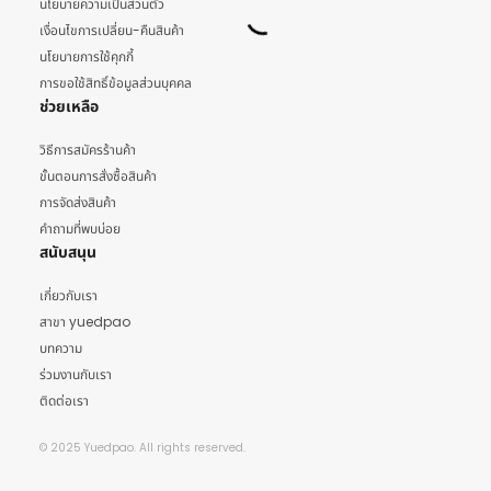
นโยบายความเป็นส่วนตัว
เงื่อนไขการเปลี่ยน-คืนสินค้า
นโยบายการใช้คุกกี้
การขอใช้สิทธิ์ข้อมูลส่วนบุคคล
ช่วยเหลือ
วิธีการสมัครร้านค้า
ขั้นตอนการสั่งซื้อสินค้า
การจัดส่งสินค้า
คำถามที่พบบ่อย
สนับสนุน
เกี่ยวกับเรา
สาขา yuedpao
บทความ
ร่วมงานกับเรา
ติดต่อเรา
© 2025 Yuedpao. All rights reserved.