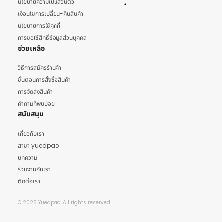
นโยบายความเป็นส่วนตัว
เงื่อนไขการเปลี่ยน-คืนสินค้า
นโยบายการใช้คุกกี้
การขอใช้สิทธิ์ข้อมูลส่วนบุคคล
ช่วยเหลือ
วิธีการสมัครร้านค้า
ขั้นตอนการสั่งซื้อสินค้า
การจัดส่งสินค้า
คำถามที่พบบ่อย
สนับสนุน
เกี่ยวกับเรา
สาขา yuedpao
บทความ
ร่วมงานกับเรา
ติดต่อเรา
© 2025 Yuedpao. All rights reserved.