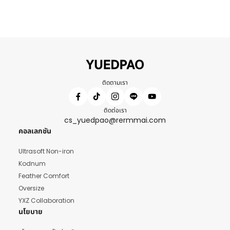
ติดตามเรา
ติดต่อเรา
cs_yuedpao@rermmai.com
คอลเลกชัน
Ultrasoft Non-iron
Kodnum
Feather Comfort
Oversize
YXZ Collaboration
นโยบาย