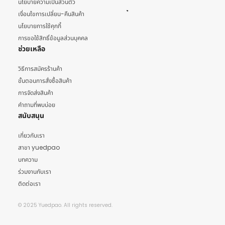
นโยบายความเป็นส่วนตัว
เงื่อนไขการเปลี่ยน-คืนสินค้า
นโยบายการใช้คุกกี้
การขอใช้สิทธิ์ข้อมูลส่วนบุคคล
ช่วยเหลือ
วิธีการสมัครร้านค้า
ขั้นตอนการสั่งซื้อสินค้า
การจัดส่งสินค้า
คำถามที่พบบ่อย
สนับสนุน
เกี่ยวกับเรา
สาขา yuedpao
บทความ
ร่วมงานกับเรา
ติดต่อเรา
© 2025 Yuedpao. All rights reserved.