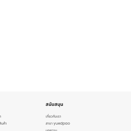
สนับสนุน
า
เกี่ยวกับเรา
สินค้า
สาขา yuedpao
บทความ