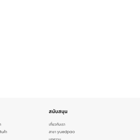
สนับสนุน
า
เกี่ยวกับเรา
สินค้า
สาขา yuedpao
บทความ