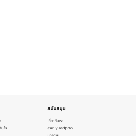
สนับสนุน
า
เกี่ยวกับเรา
สินค้า
สาขา yuedpao
บทความ