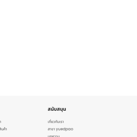
สนับสนุน
า
เกี่ยวกับเรา
สินค้า
สาขา yuedpao
บทความ